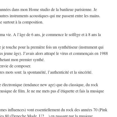
années dans mon Home studio de la banlieue parisienne. Je
d’autres instruments acoustiques qui me passent entre les mains.
se surtout à la composition.
 ma vie. A l’âge de 6 ans, je commence le solfège et à 8 ans la
e je touche pour la première fois un synthétiseur (instrument qui
s jeune âge). J’avais alors attrapé le virus et commençais en 1988
hetant mon premier synthé.
’envie de composer.
s mots sont: la spontanéité, l’authenticité et la sincérité.
e électronique (tendance new age) que du classique, du rock
musique de film. Je ne me mets pas d’étiquette et fais la musique
mes influences) vont essentiellement du rock des années 70 (Pink
ées 80 (Depeche Mode, U2…) en passant par la musique