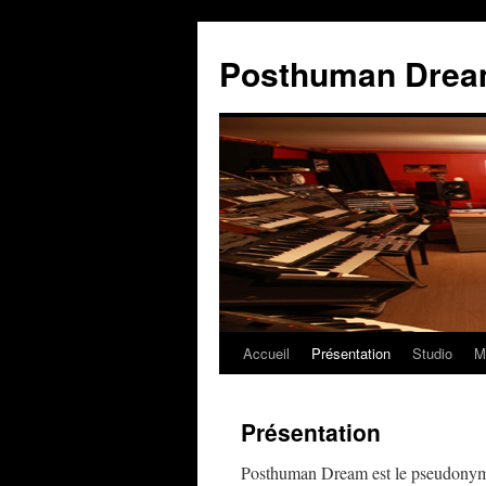
Posthuman Dre
Accueil
Présentation
Studio
M
Présentation
Posthuman Dream est le pseudonyme