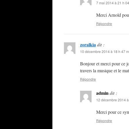
7 mai 2014 à 21 h 0
Merci Arnold pou
Répondre
zoralkia
dit :
10 décembre 2014 à 18 h 47 m
Bonjour et merci pour ce jo
travers la musique et le ma
Répondre
admin
dit :
12 décembre 2014 à 
Merci pour ce sym
Répondre