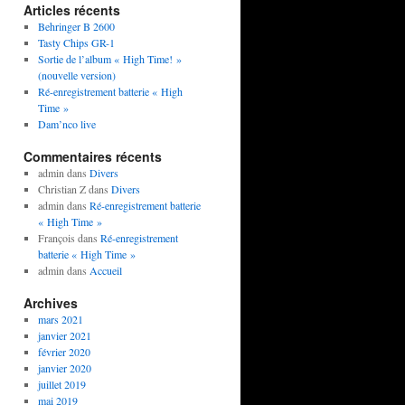
Articles récents
Behringer B 2600
Tasty Chips GR-1
Sortie de l’album « High Time! »
(nouvelle version)
Ré-enregistrement batterie « High
Time »
Dam’nco live
Commentaires récents
admin
dans
Divers
Christian Z
dans
Divers
admin
dans
Ré-enregistrement batterie
« High Time »
François
dans
Ré-enregistrement
batterie « High Time »
admin
dans
Accueil
Archives
mars 2021
janvier 2021
février 2020
janvier 2020
juillet 2019
mai 2019