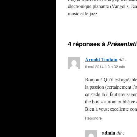
électronique planante (Vangelis, Jea
music et le jazz.
4 réponses à
Présentat
Arnold Toutain
dit :
6 mai 2014 à 9 h 32 min
Bonjour! Qu’il est agréable
la passion (certainement l’
ce stade là il faut envisag
the box » auront oublié c
Bien à vous; excellente co
Répondre
admin
dit :