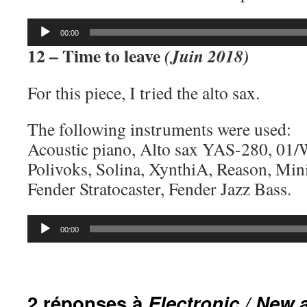
Lecteur
00:00
audio
12 – Time to leave
(Juin 2018)
For this piece, I tried the alto sax.
The following instruments were used:
Acoustic piano, Alto sax YAS-280, 01/
Polivoks, Solina, XynthiA, Reason, Min
Fender Stratocaster, Fender Jazz Bass.
Lecteur
00:00
audio
2 réponses à
Electronic / New 