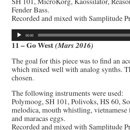
SH 101, MicroKorg, Kaossilator, Reaso
Fender Bass.
Recorded and mixed with Samplitude P
Lecteur
00:00
audio
11 – Go West
(Mars 2016)
The goal for this piece was to find an a
which mixed well with analog synths. 
chosen.
The following instruments were used:
Polymoog, SH 101, Polivoks, HS 60, So
melodica, mouth whistling, vietnamese f
and maracas eggs.
Recorded and mixed with Samplitude P