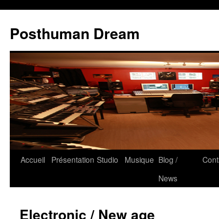
Posthuman Dream
Accueil
Présentation
Studio
Musique
Blog /
Cont
News
Electronic / New age