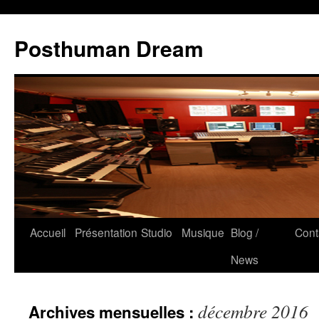
Posthuman Dream
Accueil
Présentation
Studio
Musique
Blog /
Cont
News
décembre 2016
Archives mensuelles :