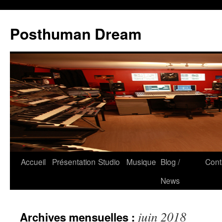
Posthuman Dream
Accueil
Présentation
Studio
Musique
Blog /
Cont
News
juin 2018
Archives mensuelles :