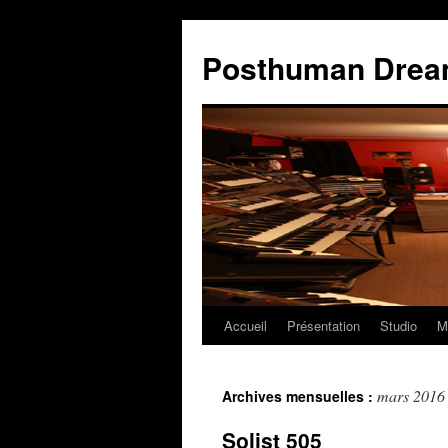
Posthuman Dre
Accueil
Présentation
Studio
M
mars 2016
Archives mensuelles :
Solist 505