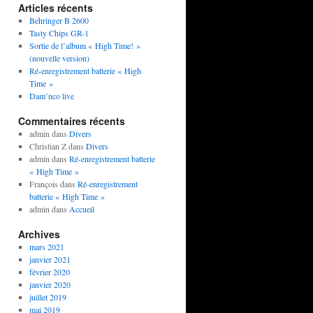
Articles récents
Behringer B 2600
Tasty Chips GR-1
Sortie de l’album « High Time! »
(nouvelle version)
Ré-enregistrement batterie « High
Time »
Dam’nco live
Commentaires récents
admin
dans
Divers
Christian Z
dans
Divers
admin
dans
Ré-enregistrement batterie
« High Time »
François
dans
Ré-enregistrement
batterie « High Time »
admin
dans
Accueil
Archives
mars 2021
janvier 2021
février 2020
janvier 2020
juillet 2019
mai 2019