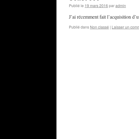
Publié le
19 mars 2016
par
admin
J’ai récemment fait l’acquisition d’
Publié dans
Non classé
|
Laisser un com