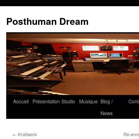
Posthuman Dream
Accueil
Présentation
Studio
Musique
Blog /
Cont
News
←
Kraftwerk
Ré-enre